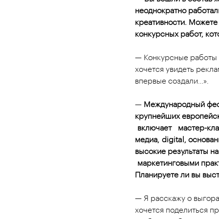
неоднократно работа
креативности. Можете
конкурсных работ, ко
— Конкурсные работы 
хочется увидеть рекла
впервые создали…».
—
Международный фест
крупнейших европейск
включает мастер-клас
медиа,
digital
, основа
высокие результаты н
маркетинговыми практ
Планируете ли вы выст
— Я расскажу о выгора
хочется поделиться пр